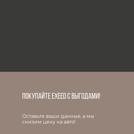
п
окупайте exeed с выгодами!
Оставьте ваши данные, а мы
снизим цену на авто!