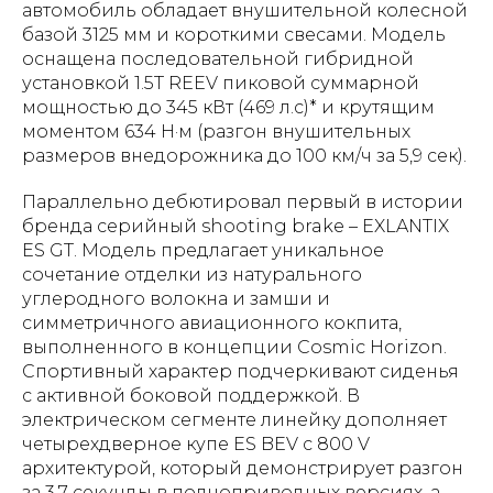
автомобиль обладает внушительной колесной
базой 3125 мм и короткими свесами. Модель
оснащена последовательной гибридной
установкой 1.5T REEV пиковой суммарной
мощностью до 345 кВт (469 л.с)* и крутящим
моментом 634 Н·м (разгон внушительных
размеров внедорожника до 100 км/ч за 5,9 сек).
Параллельно дебютировал первый в истории
бренда серийный shooting brake – EXLANTIX
ES GT. Модель предлагает уникальное
сочетание отделки из натурального
углеродного волокна и замши и
симметричного авиационного кокпита,
выполненного в концепции Cosmic Horizon.
Спортивный характер подчеркивают сиденья
с активной боковой поддержкой. В
электрическом сегменте линейку дополняет
четырехдверное купе ES BEV с 800 V
архитектурой, который демонстрирует разгон
за 3,7 секунды в полноприводных версиях, а