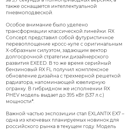
также оснащается интеллектуальной
пневмоподвеской.
Особое внимание было уделено
трансформации классической линейки. RX
Concept представил собой футуристичное
перевоплощение кросс-купе с оригинальным
X-образным силуэтом, задающим вектор
долгосрочной стратегии дизайнерского
развития EXEED. В то же время серийный
бензиновый RX FL получил комплексное
обновление дизайна с трехмерной решеткой
радиатора, напоминающей ювелирную
огранку. В гибридном же исполнении RX
PHEV модель выдает до 395 кВт (537 л.с.)
мощности*.
Важной частью экспозиции стал EXLANTIX EX7 –
одна из ключевых планируемых новинок для
российского рынка в текущем году. Модель