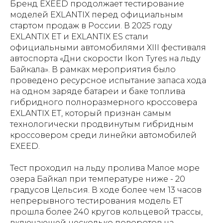
Бренд EXEED продолжает тестирование
моделей EXLANTIX перед официальным
стартом продаж в России. В 2025 году
EXLANTIX EТ и EXLANTIX ES стали
официальными автомобилями XIII фестиваля
автоспорта «Дни скорости Ikon Tyres на льду
Байкала». В рамках мероприятия было
проведено ресурсное испытание запаса хода
на одном заряде батареи и баке топлива
гибридного полноразмерного кроссовера
EXLANTIX ET, который признан самым
технологически продвинутым гибридным
кроссовером среди линейки автомобилей
EXEED.
Тест проходил на льду пролива Малое море
озера Байкал при температуре ниже - 20
градусов Цельсия. В ходе более чем 13 часов
непрерывного тестирования модель ET
прошла более 240 кругов кольцевой трассы,
включающей несколько поворотов на