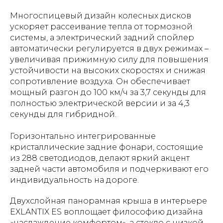
Многоспицевый дизайн колесных дисков
ускоряет рассеивание тепла от тормозной
системы, а электрический задний спойлер
автоматически регулируется в двух режимах –
увеличивая прижимную силу для повышения
устойчивости на высоких скоростях и снижая
сопротивление воздуха. Он обеспечивает
мощный разгон до 100 км/ч за 3,7 секунды для
полностью электрической версии и за 4,3
секунды для гибридной.
Горизонтально интегрированные
кристаллические задние фонари, состоящие
из 288 светодиодов, делают яркий акцент
задней части автомобиля и подчеркивают его
индивидуальность на дороге.
Двухслойная панорамная крыша в интерьере
EXLANTIX ES воплощает философию дизайна
«наслаждение комфортом», а стекло с низкой