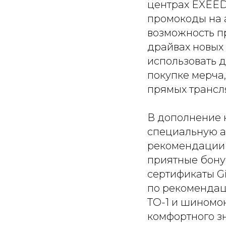
центрах EXEED
промокоды на 
возможность п
драйвах новых
использовать 
покупке мерча,
прямых трансл
В дополнение 
специальную а
рекомендации 
приятные бону
сертификаты Gi
по рекомендац
ТО-1 и шиномо
комфортного з