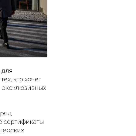
 для
ех, кто хочет
м эксклюзивных
 ряд
е сертификаты
илерских