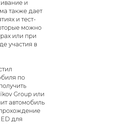
ивание и
ма также дает
иях и тест-
которые можно
рах или при
де участия в
стил
обиля по
получить
ikov Group или
упит автомобиль
 прохождение
EED для