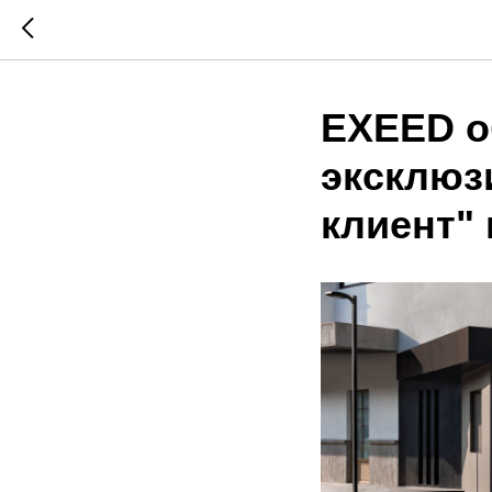
EXEED о
эксклюз
клиент" 