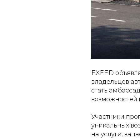
EXEED объявля
владельцев авт
стать амбасса
возможностей 
Участники про
уникальных во
на услуги, зап