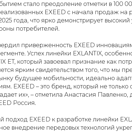
ытием стало преодоление отметки в 100 0
реализованных EXEED с начала продаж на 
2025 года, что ярко демонстрирует высокий
ороны потребителей.
твердил приверженность EXEED инновациям
егменте. Успех линейки EXLANTIX, особенн
 ET, который завоевал признание как потр
яется ярким свидетельством того, что мы п
ынку будущее мобильности, идеально адап
ям. EXEED – это бренд, который не только 
задает их», – отметила Анастасия Павленко,
EED Россия.
 подход EXEED к разработке линейки EXL
ное внедрение передовых технологий укре