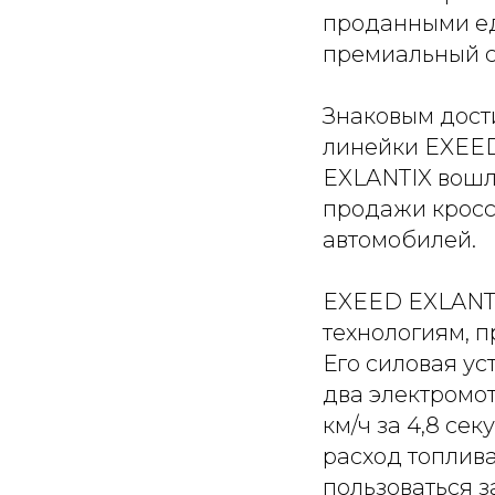
проданными ед
премиальный с
Знаковым дост
линейки EXEED
EXLANTIX вошла
продажи кросс
автомобилей.
EXEED EXLANTI
технологиям, 
Его силовая ус
два электромот
км/ч за 4,8 сек
расход топлив
пользоваться 