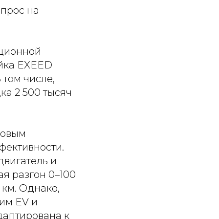
прос на
ационной
ейка EXEED
 том числе,
а 2 500 тысяч
довым
фективности.
двигатель и
ая разгон 0–100
 км. Однако,
им EV и
даптирована к