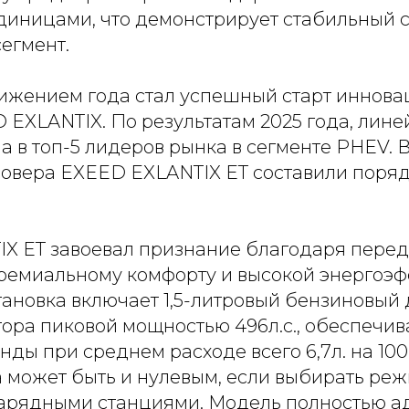
иницами, что демонстрирует стабильный с
егмент.
ижением года стал успешный старт иннов
 EXLANTIX. По результатам 2025 года, лин
 в топ-5 лидеров рынка в сегменте PHEV. В
овера EXEED EXLANTIX ET составили порядк
X ET завоевал признание благодаря пере
премиальному комфорту и высокой энергоэф
тановка включает 1,5-литровый бензиновый 
ора пиковой мощностью 496л.с., обеспечив
унды при среднем расходе всего 6,7л. на 100
а может быть и нулевым, если выбирать реж
зарядными станциями. Модель полностью а