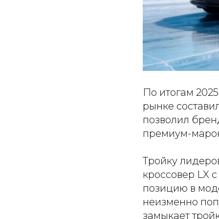
По итогам 202
рынке составил
позволил брен
премиум-марок
Тройку лидеро
кроссовер LX 
позицию в мод
неизменно поп
замыкает трой