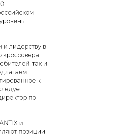
00
российском
 уровень
 и лидерству в
о кроссовера
ебителей, так и
редлагаем
тированное к
следует
 директор по
ANTIX и
пляют позиции