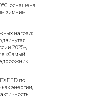
0°C, оснащена
ым зимним
жных наград:
родвинутая
ссии 2025»,
ние «Самый
недорожник
 EXEED по
ках энергии,
рактичность