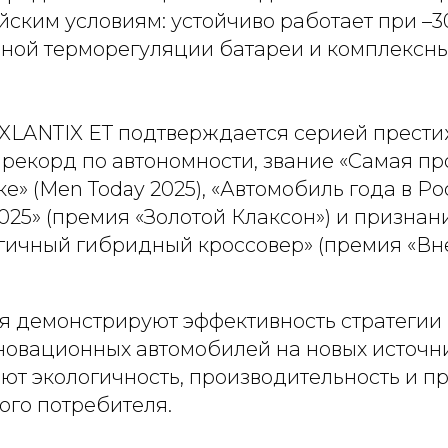
ским условиям: устойчиво работает при –3
вной терморегуляции батареи и комплексн
XLANTIX ET подтверждается серией прести
рекорд по автономности, звание «Самая п
е» (Men Today 2025), «Автомобиль года в Ро
025» (премия «Золотой Клаксон») и призна
гичный гибридный кроссовер» (премия «В
я демонстрируют эффективность стратегии
новационных автомобилей на новых источни
ют экологичность, производительность и п
ого потребителя.