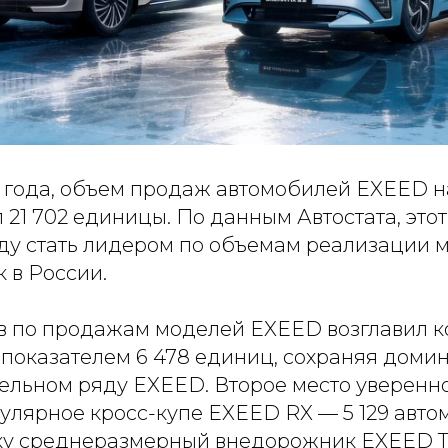
5 года, объем продаж автомобилей EXEED 
 21 702 единицы. По данным Автостата, этот
ду стать лидером по объемам реализации 
 в России.
в по продажам моделей EXEED возглавил 
с показателем 6 478 единиц, сохраняя дом
ельном ряду EXEED. Второе место уверенн
улярное кросс-купе EXEED RX — 5 129 авто
ку среднеразмерный внедорожник EXEED TX