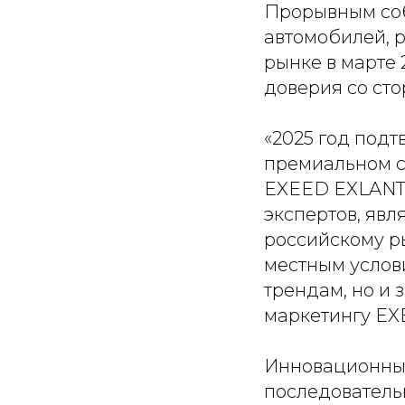
Прорывным соб
автомобилей, 
рынке в марте 
доверия со ст
«2025 год под
премиальном с
EXEED EXLANTIX
экспертов, явл
российскому р
местным услови
трендам, но и 
маркетингу EX
Инновационный
последователь