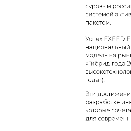
суровым россий
системой акти
пакетом.
Успех EXEED E
национальный 
модель на рынк
«Гибрид года 2
высокотехноло
года»).
Эти достижени
разработке ин
которые сочета
для современн